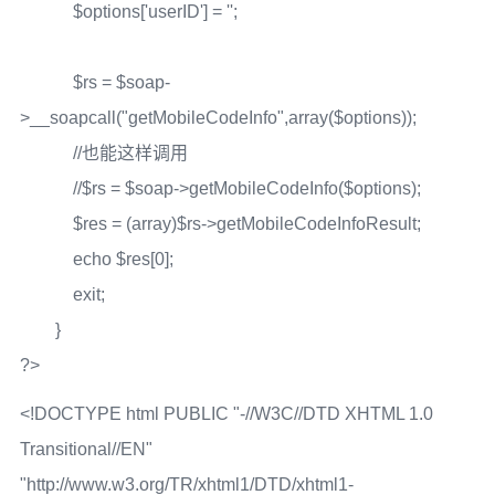
$options['userID'] = '';
$rs = $soap-
>__soapcall("getMobileCodeInfo",array($options));
//也能这样调用
//$rs = $soap->getMobileCodeInfo($options);
$res = (array)$rs->getMobileCodeInfoResult;
echo $res[0];
exit;
}
?>
<!DOCTYPE html PUBLIC "-//W3C//DTD XHTML 1.0
Transitional//EN"
"http://www.w3.org/TR/xhtml1/DTD/xhtml1-