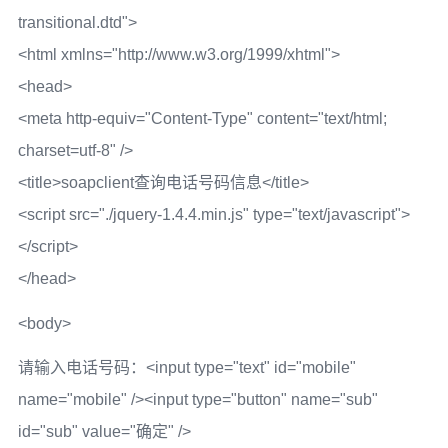
transitional.dtd">
<html xmlns="http://www.w3.org/1999/xhtml">
<head>
<meta http-equiv="Content-Type" content="text/html;
charset=utf-8" />
<title>soapclient查询电话号码信息</title>
<script src="./jquery-1.4.4.min.js" type="text/javascript">
</script>
</head>
<body>
请输入电话号码：<input type="text" id="mobile"
name="mobile" /><input type="button" name="sub"
id="sub" value="确定" />