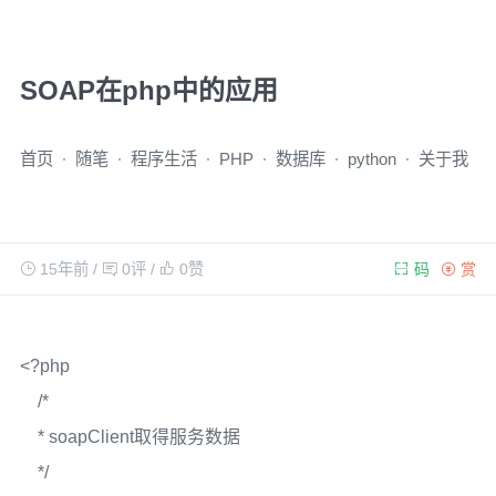
SOAP在php中的应用
首页
随笔
程序生活
PHP
数据库
python
关于我
15年前
/
0评
/
0
赞
码
赏
<?php
/*
* soapClient取得服务数据
*/