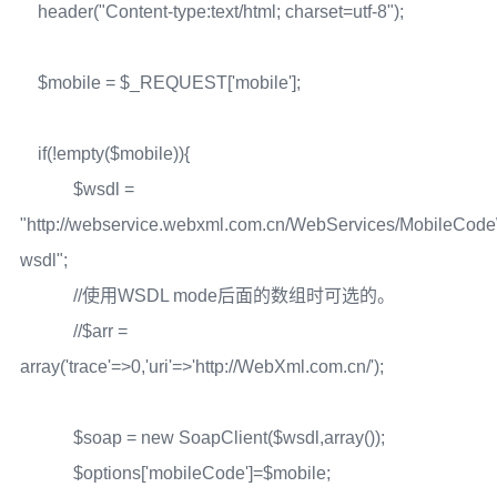
header("Content-type:text/html; charset=utf-8");
$mobile = $_REQUEST['mobile'];
if(!empty($mobile)){
$wsdl =
"http://webservice.webxml.com.cn/WebServices/MobileCo
wsdl";
//使用WSDL mode后面的数组时可选的。
//$arr =
array('trace'=>0,'uri'=>'http://WebXml.com.cn/');
$soap = new SoapClient($wsdl,array());
$options['mobileCode']=$mobile;