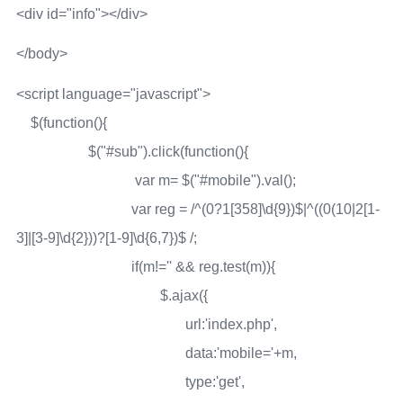
<div id="info"></div>
</body>
<script language="javascript">
$(function(){
$("#sub").click(function(){
var m= $("#mobile").val();
var reg = /^(0?1[358]\d{9})$|^((0(10|2[1-
3]|[3-9]\d{2}))?[1-9]\d{6,7})$ /;
if(m!='' && reg.test(m)){
$.ajax({
url:'index.php',
data:'mobile='+m,
type:'get',