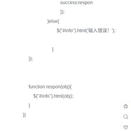
success:respon
});
}else{
$("#info").html('输入错误！');
}
});
function respon(obj){
$("#info").html(obj);
}
})